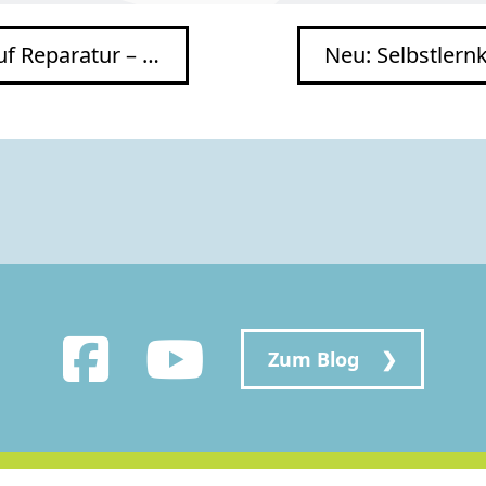
ur – zumindest ein kleines
Neu: Selbstlernkurs Repara
Zum Blog ❯