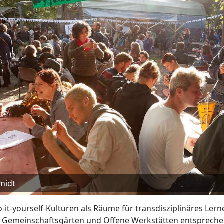
midt
-it-yourself-Kulturen als Räume für transdisziplinäres Ler
s, Gemeinschaftsgärten und Offene Werkstätten entspreche