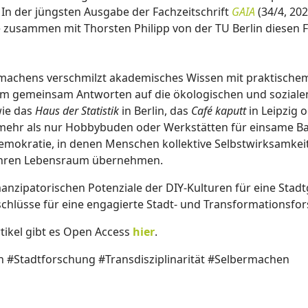
 In der jüngsten Ausgabe der Fachzeitschrift
GAIA
(34/4, 20
e zusammen mit Thorsten Philipp von der TU Berlin diesen 
rmachens verschmilzt akademisches Wissen mit praktisch
m gemeinsam Antworten auf die ökologischen und sozialen
wie das
Haus der Statistik
in Berlin, das
Café kaputt
in Leipzig 
mehr als nur Hobbybuden oder Werkstätten für einsame Bast
Demokratie, in denen Menschen kollektive Selbstwirksamkei
ihren Lebensraum übernehmen.
manzipatorischen Potenziale der DIY-Kulturen für eine Stad
schlüsse für eine engagierte Stadt- und Transformationsfo
tikel gibt es Open Access
hier
.
 #Stadtforschung #Transdisziplinarität #Selbermachen