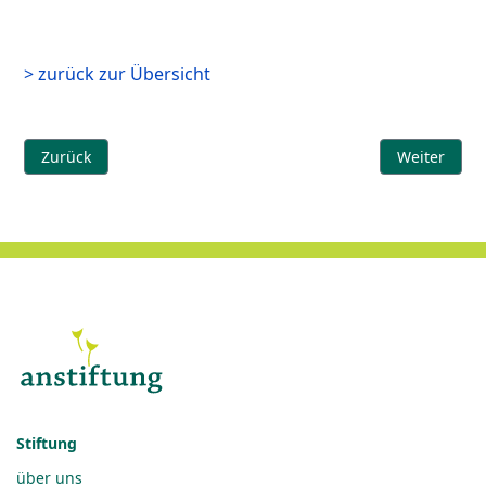
> zurück zur Übersicht
Vorheriger Beitrag: Habitus
Nächster Be
Zurück
Weiter
Stiftung
über uns