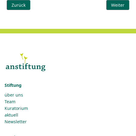
Vorheriger Beitrag: Mundraub
Nächster Be
Zurück
Weiter
Stiftung
über uns
Team
Kuratorium
aktuell
Newsletter